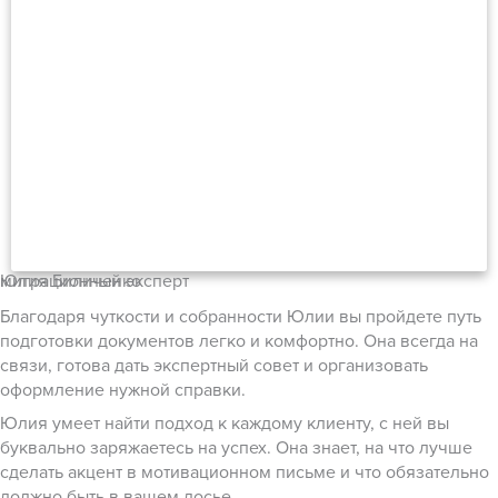
Юлия Биличенко
миграционный эксперт
Благодаря чуткости и собранности Юлии вы пройдете путь
подготовки документов легко и комфортно. Она всегда на
связи, готова дать экспертный совет и организовать
оформление нужной справки.
Юлия умеет найти подход к каждому клиенту, с ней вы
буквально заряжаетесь на успех. Она знает, на что лучше
сделать акцент в мотивационном письме и что обязательно
должно быть в вашем досье.