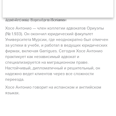
José Antonio Bascuñana Soriano
адвокат, наш партнер в Испании
Хосе Антонио — член коллегии адвокатов Ориуэлы
(№ 1.933). Он окончил юридический факультет
Университета Мурсии, где неоднократно был отмечен
за успехи в учебе, и работал в ведущих юридических
фирмах, включая Garrigues. Сегодня Хосе Антонио
практикует как независимый адвокат и
специализируется на миграционном праве.
Настойчивый, дипломатичный и решительный, он
надежно ведет клиентов через все сложности
переезда.
Хосе Антонио говорит на испанском и английском
языках.