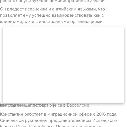
решать сопутствующие административные задачи.
Он владеет испанским и английским языками, что
позволяет ему успешно взаимодействовать как с
клиентами, так и с иностранными организациями.
Константин Цаллагов
миграционный эксперт офиса в Барселоне
Константин работает в миграционной сфере с 2016 года.
Сначала он руководил представительством Испанского
Бюро в Санкт-Петербурге. Проводил экспертные