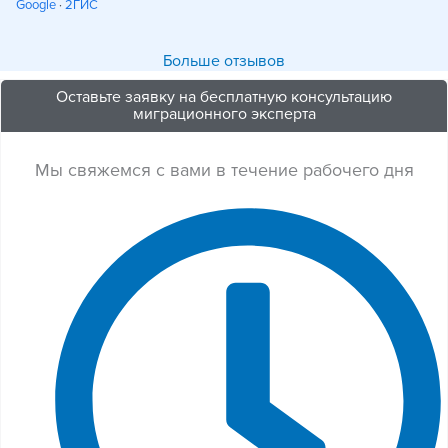
возникающих у меня вопросов -
и оперативное решение
Google
·
2ГИС
всегда. Хочу отметить
возникающих в
профессионализм команды,
Сотрудничество
Больше отзывов
внимательное отношение и
исключительно
нацеленность на результат.
впечатление - могу с увер
Оставьте заявку на бесплатную консультацию
миграционного эксперта
Юридическое сопровождение и
рекомендовать
помощь в оформлении документов
тем, кто ищет надёжн
на 10 баллов из 10! Благодаря
для помощи в 
Мы свяжемся с вами в течение рабочего дня
оперативности и профессионализму,
цифрового коче
было вынесено положительное
решение (без дополнительных
запросов) и одобрено ВНЖ для всей
семьи. Отдельную благодарность
хочу выразить Юлии Александровой
за ее внимательность, оперативное
решение вопросов, полное
сопровождение на всех этапах
(Россия-Испания), связанных с
подготовкой документов и
получения положительного решения.
Готов однозначно рекомендовать