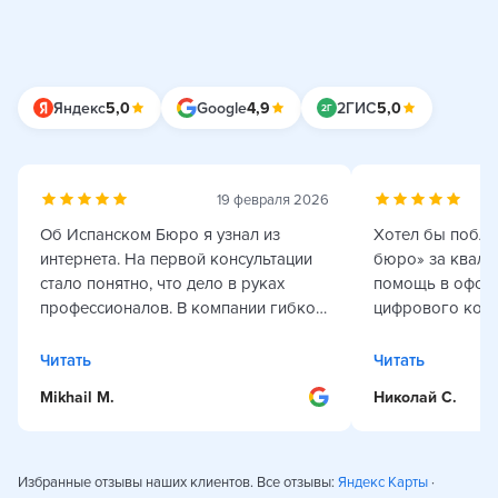
2Г
Яндекс
5,0
Google
4,9
2ГИС
5,0
19 февраля 2026
Об Испанском Бюро я узнал из
Хотел бы побла
интернета. На первой консультации
бюро» за квал
стало понятно, что дело в руках
помощь в офор
профессионалов. В компании гибко
цифрового коче
подходят к особенностям ситуации и
было организов
индивидуальным запросам клиентов
чётко: все этапы сопровождали
Читать
Читать
(как было в моем случае), что
подробными разъяснениями,
Mikhail M.
Николай С.
требовало привлечения сторонних
документы был
специалистов. Я получал
максимально бы
оперативные и грамотные
благодарность 
консультации для урегулирования
за внимательность, профессио
Избранные отзывы наших клиентов. Все отзывы:
Яндекс Карты
·