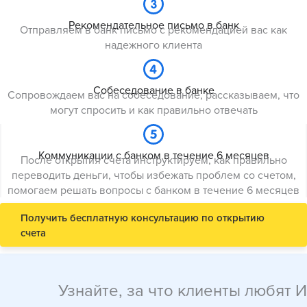
Рекомендательное письмо в банк
Отправляем в банк письмо с рекомендацией вас как
надежного клиента
Собеседование в банке
Сопровождаем вас на собеседование, рассказываем, что
могут спросить и как правильно отвечать
Коммуникации с банком в течение 6 месяцев
После открытия счета инструктируем, как правильно
переводить деньги, чтобы избежать проблем со счетом,
помогаем решать вопросы с банком в течение 6 месяцев
Получить бесплатную консультацию по открытию
счета
Узнайте, за что клиенты любят 