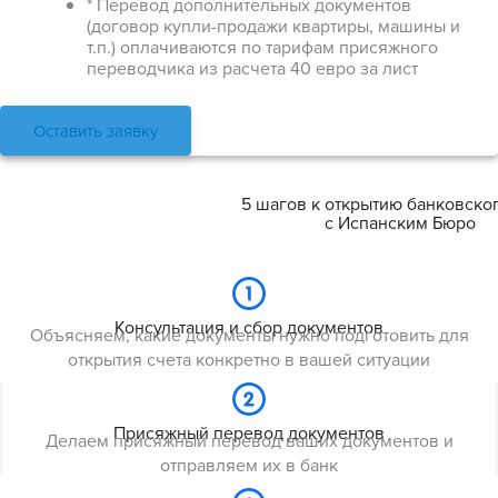
* Перевод дополнительных документов
(договор купли-продажи квартиры, машины и
т.п.) оплачиваются по тарифам присяжного
переводчика из расчета 40 евро за лист
Оставить заявку
5 шагов к открытию банковског
с Испанским Бюро
Консультация и сбор документов
Объясняем, какие документы нужно подготовить для
открытия счета конкретно в вашей ситуации
Присяжный перевод документов
Делаем присяжный перевод ваших документов и
отправляем их в банк