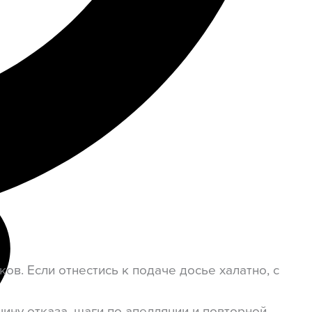
в. Если отнестись к подаче досье халатно, с
ину отказа, шаги по апелляции и повторной