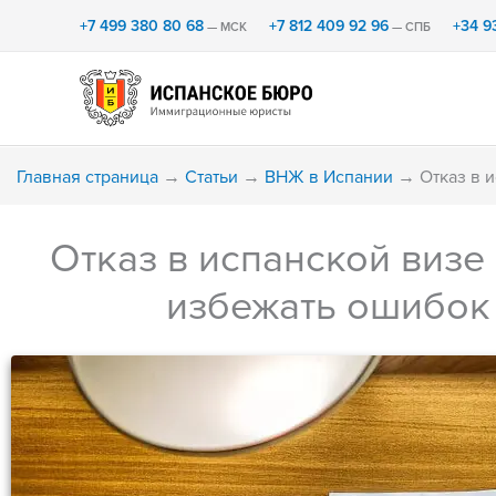
Перейти
+7 499 380 80 68
+7 812 409 92 96
+34 9
— МСК
— СПБ
к
содержимому
Главная страница
→
Статьи
→
ВНЖ в Испании
→
Отказ в 
Отказ в испанской визе 
избежать ошибок