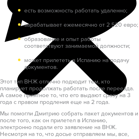
есть возможность работать удаленно;
зарабатывает ежемесячно от 2 520 евро;
образование и опыт работы
соответствуют занимаемой должности;
может прилететь в Испанию на подачу
документов.
Этот тип ВНЖ отлично подходит тем, кто
планирует продолжать работать после переезда.
А самое приятное то, что его выдают сразу на 3
года с правом продления еще на 2 года.
Мы помогли Дмитрию собрать пакет документов и
после того, как он прилетел в Испанию,
электронно подали его заявление на ВНЖ.
Несмотря на то, что досье отправляем мы, все,