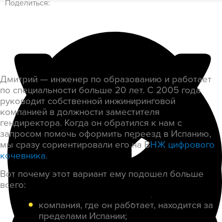
Поделиться:
Дмитрий — инженер по образованию и работает
по специальности больше 20 лет. С 2005 года
руководит собственной инжиниринговой
компанией в должности заместителя
гендиректора. Когда он обратился к нам с
запросом помочь оформить переезд в Испанию,
мы сразу сориентировали его на В
НЖ цифрового
кочевника.
Вот почему этот вариант ему подошел больше
всего:
компания, где он работает, находится за
пределами Испании;