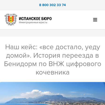
Перейти
8 800 302 33 74
к
содержимому
Наш кейс: «все достало, уеду
домой». История переезда в
Бенидорм по ВНЖ цифрового
кочевника