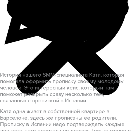
История нашего SMM-специалиста Кати, которая
помогала оформить прописку своему молодому
человек. Это интересный кейс, который нам
поможет раскрыть сразу несколько тем,
связанных с пропиской в Испании.
Катя одна живет в собственной квартире в
Барселоне, здесь же прописаны ее родители.
Прописку в Испании надо подтверждать каждые
два года, чего родители не делали. Тем не менее в