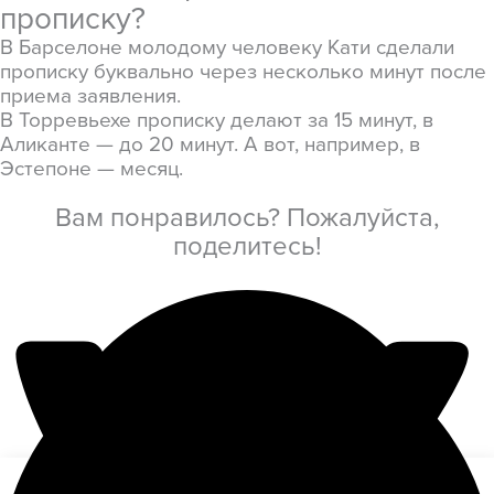
прописку?
В Барселоне молодому человеку Кати сделали
прописку буквально через несколько минут после
приема заявления.
В Торревьехе прописку делают за 15 минут, в
Аликанте — до 20 минут. А вот, например, в
Эстепоне — месяц.
Вам понравилось? Пожалуйста,
поделитесь!