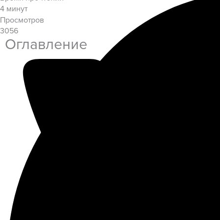
4
минут
Просмотров
3056
Оглавление