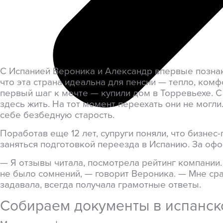
С Испанией Вероника и Александр впервые познак
что эта страна идеальна для пенсии — тепло, комф
первый шаг к мечте — купили дом в Торревьехе. С 
здесь жить. На тот момент переехать они не могл
себе безбедную старость.
Поработав еще 12 лет, супруги поняли, что бизне
заняться подготовкой переезда в Испанию. За о
— Я отзывы читала, посмотрела рейтинг компании. Б
не было сомнений, — говорит Вероника. — Мне сра
задавала, всегда получала грамотные ответы.
Собираем документы в испанск