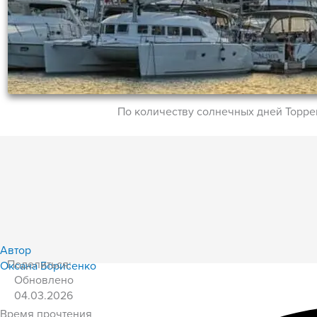
По количеству солнечных дней Торре
Автор
Поделиться:
Оксана Борисенко
Обновлено
04.03.2026
Время прочтения