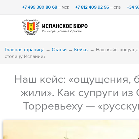
Перейти
+7 499 380 80 68
+7 812 409 92 96
+34 9
— МСК
— СПБ
к
содержимому
Главная страница
→
Статьи
→
Кейсы
→
Наш кейс: «ощущен
столицу Испании»
Наш кейс: «ощущения, б
жили». Как супруги из
Торревьеху — «русску