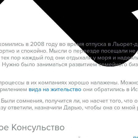
омились в 2008 году во время отпуска в Льорет-д
ортно и спокойно. Мысли о переезде посещали не р
тех пор каждый год они отдыхали у моря и надеяли
и. Нужно было заниматься развитием семейного биз
с-процессы в их компаниях хорошо налажены. Можно
формлением
вида на жительство
они обратились в И
ыли сомнения, получится ли, но насчет того, что о
зу ответили, назначили Дарью, чтобы она со мной 
ое Консульство