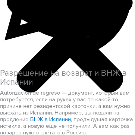
Разрешение на возврат и ВНЖ в
Испании
Autorización de regreso — документ, который вам
потребуется, если на руках у вас по какой-то
причине нет резидентской карточки, а вам нужно
выехать из Испании. Например, вы подали на
продление
ВНЖ в Испании
, предыдущая карточка
истекла, а новую еще не получили. А вам как раз
позарез нужно слетать в Россию.