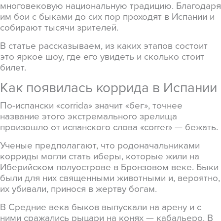
многовековую национальную традицию. Благодаря
им бои с быками до сих пор проходят в Испании и
собирают тысячи зрителей.
В статье рассказываем, из каких этапов состоит
это яркое шоу, где его увидеть и сколько стоит
билет.
Как появилась коррида в Испании
По-испански «сorrida» значит «бег», точнее
название этого экстремального зрелища
произошло от испанского слова «correr» — бежать.
Ученые предполагают, что родоначальниками
корриды могли стать иберы, которые жили на
Иберийском полуострове в Бронзовом веке. Быки
были для них священными животными и, вероятно,
их убивали, принося в жертву богам.
В Средние века быков выпускали на арену и с
ними сражались рыцари на конях — кабальеро. В