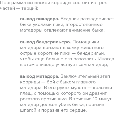
Программа испанской корриды состоит из трех
частей — терций:
выход пикадора.
Всадник раззадоривает
быка уколами пики, второстепенные
матадоры отвлекают внимание быка;
выход бандерильеро.
Помощники
матадора вонзают в холку животного
острые короткие пики — бандерильи,
чтобы еще больше его разозлить. Иногда
в этом эпизоде участвует сам матадор;
выход матадора.
Заключительный этап
корриды — бой с быком главного
матадора. В его руках мулета — красный
плащ, с помощью которого он дразнит
рогатого противника. В течение 10 минут
матадор должен убить быка, пронзив
шпагой и поразив его сердце.