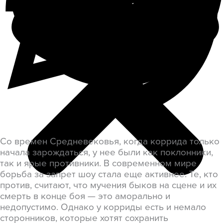
Со времен Средневековья, когда коррида только
начала зарождаться, у нее были как поклонники,
так и ярые противники. В современном мире
борьба за запрет шоу стала еще активнее. Те, кто
против, считают, что мучения быков на сцене и их
смерть в конце боя — это аморально и
недопустимо. Однако у корриды есть и немало
сторонников, которые хотят сохранить