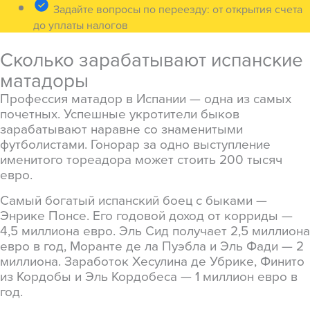
Задайте вопросы по переезду: от открытия счета
до уплаты налогов
Сколько зарабатывают испанские
матадоры
Профессия матадор в Испании — одна из самых
почетных. Успешные укротители быков
зарабатывают наравне со знаменитыми
футболистами. Гонорар за одно выступление
именитого тореадора может стоить 200 тысяч
евро.
Самый богатый испанский боец с быками —
Энрике Понсе. Его годовой доход от корриды —
4,5 миллиона евро. Эль Сид получает 2,5 миллиона
евро в год, Моранте де ла Пуэбла и Эль Фади — 2
миллиона. Заработок Хесулина де Убрике, Финито
из Кордобы и Эль Кордобеса — 1 миллион евро в
год.