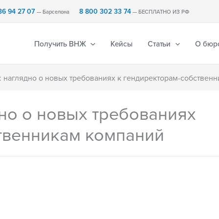
36 94 27 07
8 800 302 33 74
— Барселона
— БЕСПЛАТНО ИЗ РФ
Получить ВНЖ
Кейсы
Статьи
О бюр
d: наглядно о новых требованиях к гендиректорам-собствен
дно о новых требованиях
твенникам компаний