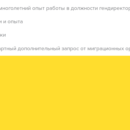
многолетний опыт работы в должности гендиректо
 и опыта
вки
артный дополнительный запрос от миграционных о