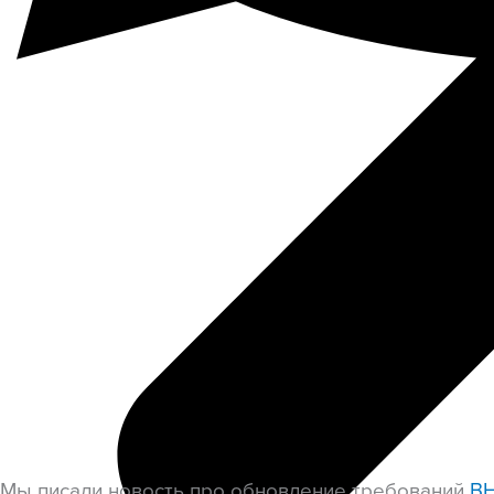
Мы писали новость про обновление требований
ВН