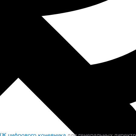
Ж цифрового кочевника
для генеральных директо