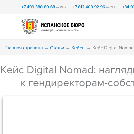
Перейти
+7 499 380 80 68
+7 812 409 92 96
+34 9
— МСК
— СПБ
к
содержимому
Главная страница
→
Статьи
→
Кейсы
→
Кейс Digital Noma
Кейс Digital Nomad: нагля
к гендиректорам-собс