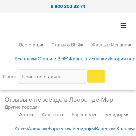
Перейти
8 800 302 33 74
к
содержимому
Все статьи
Статьи о ВНЖ
Жизнь в Испании
Все статьи
Статьи о ВНЖ
Жизнь в Испании
Истории пер
Поиск
Отзывы о переезде в Льорет-де-Мар
Другие города
Алтея
Аликанте
Барселона
Бенидорм
Алтея
Аликанте
Барселона
Бенидорм
Валенсия
Калелья