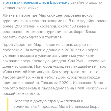
в
отзывах переехавших в Барселону
узнайте о школах
каталанского языка.
Жизнь в Льорет-де-Мар сконцентрирована вокруг
туристического сектора экономики. В нем задействовано
более 200 отелей и хостелов, около 150 кафе и
ресторанов, множество туристических бюро. Также
развиты судоходство и торговля.
Город Льорет-де-Мар — один из самых старых на
побережье. За историю длиною в 2000 лет он оброс
уютными домами и узкими запутанными улочками,
сохранил средневековую цитадель Сан Хуан, несколько
древних храмов. Пригород украшает ландшафтный парк
«Сады святой Клотильды». Как утверждают отзывы о
Льорет-де-Мар, жить в небольшом курортном городе
приятно и спокойно. Только за 2020 г. Испанское Бюро
помогло переехать в Льорет-де-Мар на ПМЖ нескольким
российским семьям.
Переезд в другую страну – сложный и
волнительный процесс. Мы в Испанском Бюро