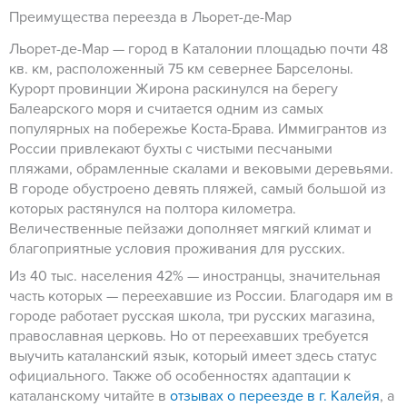
Преимущества переезда в Льорет-де-Мар
Льорет-де-Мар — город в Каталонии площадью почти 48
кв. км, расположенный 75 км севернее Барселоны.
Курорт провинции Жирона раскинулся на берегу
Балеарского моря и считается одним из самых
популярных на побережье Коста-Брава. Иммигрантов из
России привлекают бухты с чистыми песчаными
пляжами, обрамленные скалами и вековыми деревьями.
В городе обустроено девять пляжей, самый большой из
которых растянулся на полтора километра.
Величественные пейзажи дополняет мягкий климат и
благоприятные условия проживания для русских.
Из 40 тыс. населения 42% — иностранцы, значительная
часть которых — переехавшие из России. Благодаря им в
городе работает русская школа, три русских магазина,
православная церковь. Но от переехавших требуется
выучить каталанский язык, который имеет здесь статус
официального. Также об особенностях адаптации к
каталанскому читайте в
отзывах о переезде в г. Калейя
, а