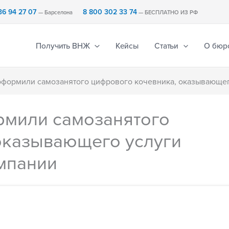
36 94 27 07
8 800 302 33 74
— Барселона
— БЕСПЛАТНО ИЗ РФ
Получить ВНЖ
Кейсы
Статьи
О бюр
 оформили самозанятого цифрового кочевника, оказывающег
рмили самозанятого
оказывающего услуги
мпании