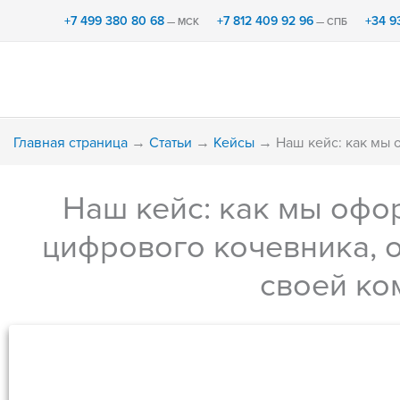
Перейти
+7 499 380 80 68
+7 812 409 92 96
+34 9
— МСК
— СПБ
к
содержимому
Главная страница
→
Статьи
→
Кейсы
→
Наш кейс: как мы
Наш кейс: как мы офо
цифрового кочевника, 
своей ко